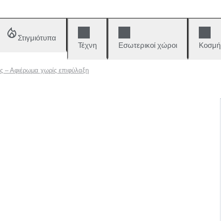
Στιγμιότυπα
Τέχνη
Εσωτερικοί χώροι
Κοσμή
ς – Αφιέρωμα χωρίς επιφύλαξη