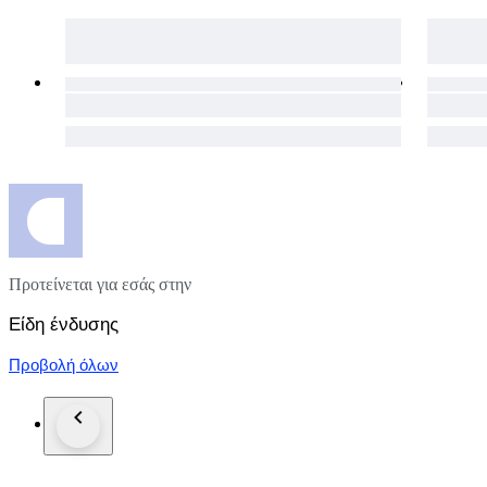
Our eco-conscious packaging ensures a guilt-free shopping exp
The packages are shipped via UPS in the EU, and via FedEx
day for your purchases to get to you as soon as possible.
The item does not suit you? Not a problem! Our hassle-free 1
necessary details will be provided immediately.
Custom duties may occur for shipments outside of the EU.
Click the "Sold by The Vintism" button below to see more of 
auction highlights (here and on our social media platforms) 
Προτείνεται για εσάς στην
Είδη ένδυσης
Προβολή όλων