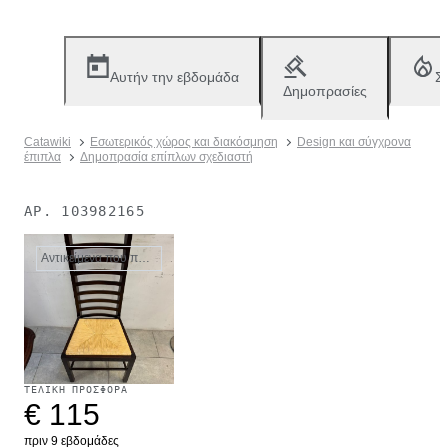
Αυτήν την εβδομάδα
Σ
Δημοπρασίες
Catawiki
Εσωτερικός χώρος και διακόσμηση
Design και σύγχρονα
έπιπλα
Δημοπρασία επίπλων σχεδιαστή
ΑΡ.
103982165
Αντικείμενα που πωλήθηκαν
ΤΕΛΙΚΉ ΠΡΟΣΦΟΡΆ
€ 115
πριν 9 εβδομάδες