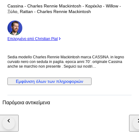
Cassina - Charles Rennie Mackintosh - Καρέκλα - Willow -
Ξύλο, Rattan - Charles Rennie Mackintosh
Ειδικός
Επιλεγμένο από Christian Plat
Sedia modello Charles Rennie Mackintosh marca CASSINA. in legno
curvato nero con seduta in paglia. epoca anni 70’. originale Cassina
anche se marchio non presente . Seguici sui nostri
social:@alexdesignmilano. Oggetto da collezione raro ed introvabile.
Sedia misure h. 103, h seduta 45, larghezza massima 45 cm, prof 40 cm
circa.
Εμφάνιση όλων των πληροφοριών
Παρόμοια αντικείμενα