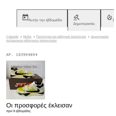
Αυτήν την εβδομάδα
Σ
Δημοπρασίες
Catawiki
Μόδα
Παπούτσια και αθλητικά παπούτσια
Δημοπρασία
συλλεκτικών αθλητικών παπουτσιών
ΑΡ.
103994894
Δεν είναι πλέον διαθέσιμο
Οι προσφορές έκλεισαν
πριν 9 εβδομάδες