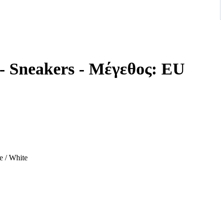
 - Sneakers - Mέγεθος: EU
e / White
e classic Jordan 1 Mid, featuring a deconstructed design with
nes Obsidian, French Blue, Ashen Slate, and White, offering a
aker enthusiasts seeking a unique and wearable Jordan 1.