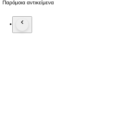
Παρόμοια αντικείμενα
Details:
Model: Jordan 1 Mid SE Craft
Colorway: Obsidian / French Blue / Ashen Slate / White
Size: EU 44.5
Condition: Brand new, never worn
Multi-material upper with deconstructed Craft design
Mid-top silhouette for support and style
Cushioned insole for comfort
Iconic Air Jordan Wings logo and Swoosh detailing
A versatile and premium sneaker that combines modern design