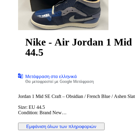
Nike - Air Jordan 1 Mid
44.5
Μετάφραση στα ελληνικά
Θα μεταφραστεί με Google Μετάφραση
Jordan 1 Mid SE Craft – Obsidian / French Blue / Ashen Slat
Size: EU 44.5
Condition: Brand New
The Jordan 1 Mid SE Craft is a premium reinterpretation of th
Εμφάνιση όλων των πληροφοριών
layered materials and exposed stitching. This colorway combi
stylish and contemporary look. Perfect for collectors and sne