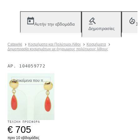
Αυτήν την εβδομάδα
Σ
Δημοπρασίες
Catawiki
Κοσμήματα και Πολύτιμοι Λίθοι
Κοσμήματα
Δημοπρασία κοσμημάτων με έγχρωμους πολύτιμους λίθους
ΑΡ.
104059772
Αντικείμενα που πωλήθηκαν
ΤΕΛΙΚΉ ΠΡΟΣΦΟΡΆ
€ 705
πριν 10 εβδομάδες