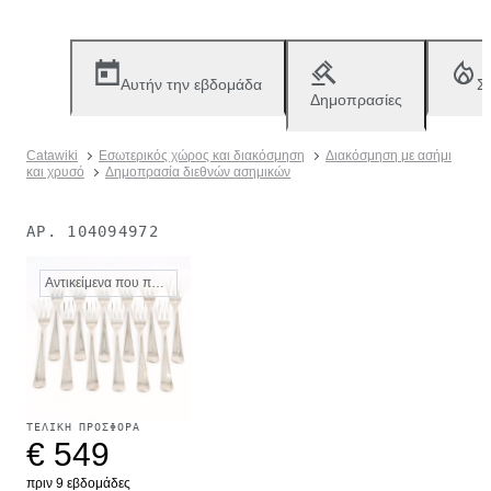
Αυτήν την εβδομάδα
Σ
Δημοπρασίες
Catawiki
Εσωτερικός χώρος και διακόσμηση
Διακόσμηση με ασήμι
και χρυσό
Δημοπρασία διεθνών ασημικών
ΑΡ.
104094972
Αντικείμενα που πωλήθηκαν
ΤΕΛΙΚΉ ΠΡΟΣΦΟΡΆ
€ 549
πριν 9 εβδομάδες