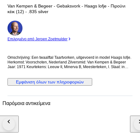
Van Kempen & Begeer - Gebaksvork - Haags lofje - Πιρούνι
κέικ (12) - .835 silver
Ειδικός
Επιλεγμένο από Jeroen Zoetmulder
Omschrijving: Een twaalftal Taartvorken, uitgevoerd in model Haags lofje.
Herkomst: Voorschoten, Nederland Zilversmid: Van Kempen & Begeer
Jaar: 1971 Keurtekens: Leeuw II, Minerva B, Meesterteken, l. Staat: in
goede staat Gewicht: 265.9 gram Gehalte: 835/1000 Afmetingen: Lengte
13.4 cm *Foto's maken deel uit van de omschrijving Kavelnummer: A-
12534 Al onze artikelen worden aangetekend verzonden. U kunt het
Εμφάνιση όλων των πληροφοριών
kavel ook afhalen in één van onze ruim 100 kantoren in Nederland,
België of Duitsland. Kijkt u op de website van Goudwisselkantoor (voor
NL en BE) Comptoir de l’Or (voor BE) of Goldwechselhaus (voor DE) voor
de dichtstbijzijnde locatie. Geeft u via uw Catawiki account uw voorkeur
Παρόμοια αντικείμενα
aan ons door.