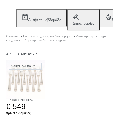
Αυτήν την εβδομάδα
Σ
Δημοπρασίες
Catawiki
Εσωτερικός χώρος και διακόσμηση
Διακόσμηση με ασήμι
και χρυσό
Δημοπρασία διεθνών ασημικών
ΑΡ.
104094972
Αντικείμενα που πωλήθηκαν
ΤΕΛΙΚΉ ΠΡΟΣΦΟΡΆ
€ 549
πριν 9 εβδομάδες