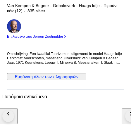
Van Kempen & Begeer - Gebaksvork - Haags lofje - Πιρούνι
κέικ (12) - .835 silver
Ειδικός
Επιλεγμένο από Jeroen Zoetmulder
Omschrijving: Een twaalftal Taartvorken, uitgevoerd in model Haags lofje.
Herkomst: Voorschoten, Nederland Zilversmid: Van Kempen & Begeer
Jaar: 1971 Keurtekens: Leeuw II, Minerva B, Meesterteken, l. Staat: in
goede staat Gewicht: 265.9 gram Gehalte: 835/1000 Afmetingen: Lengte
13.4 cm *Foto's maken deel uit van de omschrijving Kavelnummer: A-
12534 Al onze artikelen worden aangetekend verzonden. U kunt het
Εμφάνιση όλων των πληροφοριών
kavel ook afhalen in één van onze ruim 100 kantoren in Nederland,
België of Duitsland. Kijkt u op de website van Goudwisselkantoor (voor
NL en BE) Comptoir de l’Or (voor BE) of Goldwechselhaus (voor DE) voor
de dichtstbijzijnde locatie. Geeft u via uw Catawiki account uw voorkeur
Παρόμοια αντικείμενα
aan ons door.