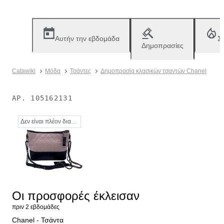
Αυτήν την εβδομάδα
Σ
Δημοπρασίες
Catawiki
Μόδα
Τσάντες
Δημοπρασία κλασικών τσαντών Chanel
ΑΡ.
105162131
Δεν είναι πλέον διαθέσιμο
Οι προσφορές έκλεισαν
πριν 2 εβδομάδες
Chanel - Τσάντα