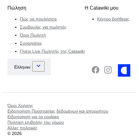
Πώληση
Η Catawiki μου
Πώς να πουλήσετε
Κέντρο βοήθειας
Συμβουλές για πωλητές
Όροι Πωλητή
Συνεργάτες
Γίνετε Live Πωλητής της Catawiki
Όροι Χρήσης
Ειδοποίηση Προστασίας δεδομένων και απορρήτου
Ειδοποίηση για τα cookies
Πολιτική επιβολής του νόμου
Άλλες πολιτικές
©
2026