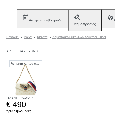
Αυτήν την εβδομάδα
Σ
Δημοπρασίες
Catawiki
Μόδα
Τσάντες
Δημοπρασία εικονικών τσαντών Gucci
ΑΡ.
104217868
Αντικείμενα που πωλήθηκαν
ΤΕΛΙΚΉ ΠΡΟΣΦΟΡΆ
€ 490
πριν 7 εβδομάδες