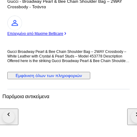
Gucci - Broadway Pearl & Bee Chain Shoulder Bag – 2WAY
Crossbody - Τσάντα
Ειδικός
Επιλεγμένο από Maxime Betticare
Gucci Broadway Pearl & Bee Chain Shoulder Bag – 2WAY Crossbody –
White Leather with Crystal & Pearl Studs – Model 453778 Description
Offered here is the striking Gucci Broadway Pearl & Bee Chain Shoulder
Bag, a standout piece celebrating the house’s iconic symbolism and
Alessandro Michele’s eclectic design language. Crafted in smooth white
leather and embellished with evenly spaced faux-pearl studs, this
Εμφάνιση όλων των πληροφοριών
compact silhouette delivers bold elegance with a contemporary twist. The
centerpiece of the design is the oversized antiqued-gold bee clasp,
adorned with crystal stones and enamel striping—an emblem closely
associated with Gucci’s heritage. The chunky gold-tone chain strap offers
Παρόμοια αντικείμενα
shoulder or high crossbody styling, while the detachable blue-red web
strap introduces a sporty contrast rooted in Gucci’s signature motifs. The
flap opens to a well-organized leather-lined interior featuring practical
pockets for everyday essentials. Compact yet functional, this collectible
design effortlessly elevates both daytime and evening looks, making it the
perfect conversation piece. Materials & Hardware • Exterior: Smooth white
calfskin leather • Interior: Light brown leather lining • Hardware: Antiqued
gold-tone metal chain, pearl-finish studs, crystal bee clasp • Includes:
Chain shoulder strap, web fabric strap • Interior code: 453778 / 486628 •