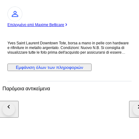
Ειδικός
Επιλεγμένο από Maxime Betticare
Yves Saint Laurent Downtown Tote, borsa a mano in pelle con hardware
e rifiniture in metallo argentato. Condizioni: Nuovo N.B. Si consiglia di
visualizzare tutte le foto prima dell'acquisto per assicurarsi di essere
soddisfatti delle condizioni dell'articolo. ALTEZZA: 40 cm LUNGHEZZA:
40 cm PROFONDITA’: 18 cm Made in Italy Colore: Nero Materiale: Pelle
INV.1189/25 MAR25145021
Εμφάνιση όλων των πληροφοριών
Παρόμοια αντικείμενα