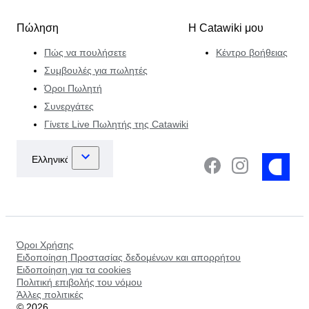
Πώληση
Η Catawiki μου
Πώς να πουλήσετε
Κέντρο βοήθειας
Συμβουλές για πωλητές
Όροι Πωλητή
Συνεργάτες
Γίνετε Live Πωλητής της Catawiki
Όροι Χρήσης
Ειδοποίηση Προστασίας δεδομένων και απορρήτου
Ειδοποίηση για τα cookies
Πολιτική επιβολής του νόμου
Άλλες πολιτικές
©
2026