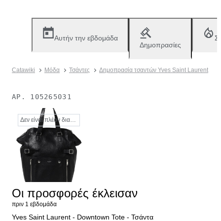
Αυτήν την εβδομάδα
Σ
Δημοπρασίες
Catawiki
Μόδα
Τσάντες
Δημοπρασία τσαντών Yves Saint Laurent
ΑΡ.
105265031
Δεν είναι πλέον διαθέσιμο
Οι προσφορές έκλεισαν
πριν 1 εβδομάδα
Yves Saint Laurent - Downtown Tote - Τσάντα