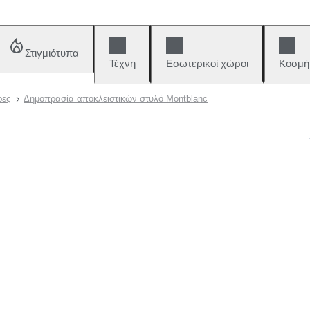
Στιγμιότυπα
Τέχνη
Εσωτερικοί χώροι
Κοσμή
ρες
Δημοπρασία αποκλειστικών στυλό Montblanc