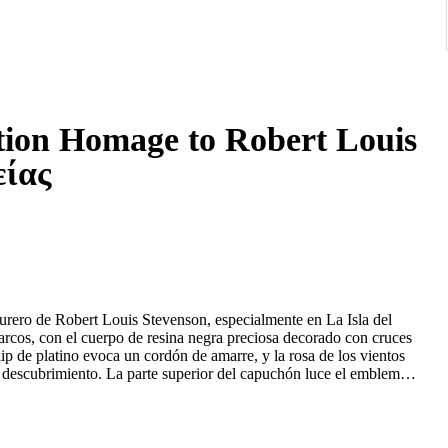
tion Homage to Robert Louis
είας
enturero de Robert Louis Stevenson, especialmente en La Isla del
barcos, con el cuerpo de resina negra preciosa decorado con cruces
lip de platino evoca un cordón de amarre, y la rosa de los vientos
el descubrimiento. La parte superior del capuchón luce el emblema
encia pirata a la obra.