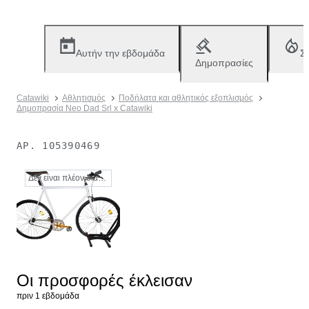
Αυτήν την εβδομάδα
Σ
Δημοπρασίες
Catawiki
Αθλητισμός
Ποδήλατα και αθλητικός εξοπλισμός
Δημοπρασία Neo Dad Srl x Catawiki
ΑΡ.
105390469
Δεν είναι πλέον διαθέσιμο
Οι προσφορές έκλεισαν
πριν 1 εβδομάδα