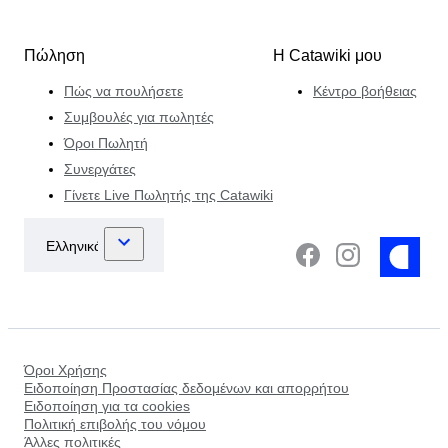
Πώληση
Η Catawiki μου
Πώς να πουλήσετε
Κέντρο βοήθειας
Συμβουλές για πωλητές
Όροι Πωλητή
Συνεργάτες
Γίνετε Live Πωλητής της Catawiki
Όροι Χρήσης
Ειδοποίηση Προστασίας δεδομένων και απορρήτου
Ειδοποίηση για τα cookies
Πολιτική επιβολής του νόμου
Άλλες πολιτικές