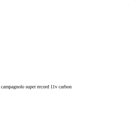
io campagnolo super record 11v carbon
 ( deragliatore anteriore chorus 11v)