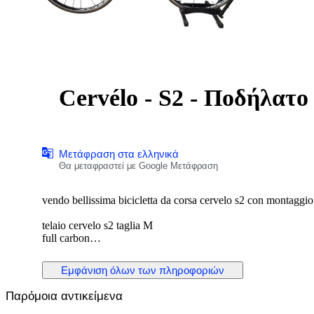
Cervélo - S2 - Ποδήλατο
Μετάφραση στα ελληνικά
Θα μεταφραστεί με Google Μετάφραση
vendo bellissima bicicletta da corsa cervelo s2 con montagg
telaio cervelo s2 taglia M
full carbon
tenuto bene, pochi segni da normale utilizzo
nessun tipo di rottura, o danno serio
Εμφάνιση όλων των πληροφοριών
Παρόμοια αντικείμενα
cerchi fulcrum racing zero con mozzi in carbonio e ceramica
gruppo cambio e freni campagnolo super record 11v meccanico