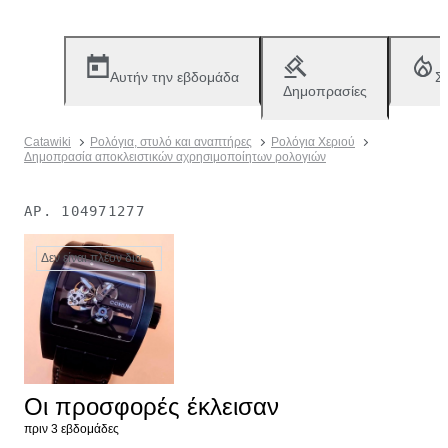
Αυτήν την εβδομάδα
Σ
Δημοπρασίες
Catawiki
Ρολόγια, στυλό και αναπτήρες
Ρολόγια Χεριού
Δημοπρασία αποκλειστικών αχρησιμοποίητων ρολογιών
ΑΡ.
104971277
Δεν είναι πλέον διαθέσιμο
Οι προσφορές έκλεισαν
πριν 3 εβδομάδες