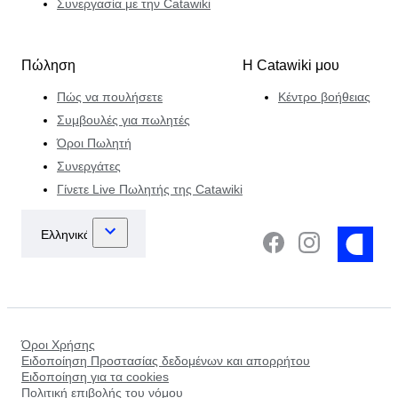
Συνεργασία με την Catawiki
Πώληση
Η Catawiki μου
Πώς να πουλήσετε
Κέντρο βοήθειας
Συμβουλές για πωλητές
Όροι Πωλητή
Συνεργάτες
Γίνετε Live Πωλητής της Catawiki
Όροι Χρήσης
Ειδοποίηση Προστασίας δεδομένων και απορρήτου
Ειδοποίηση για τα cookies
Πολιτική επιβολής του νόμου