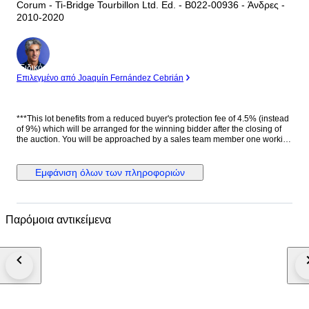
Corum - Ti-Bridge Tourbillon Ltd. Ed. - B022-00936 - Άνδρες -
2010-2020
Ειδικός
Επιλεγμένο από Joaquín Fernández Cebrián
***This lot benefits from a reduced buyer's protection fee of 4.5% (instead
of 9%) which will be arranged for the winning bidder after the closing of
the auction. You will be approached by a sales team member one working
day after the auction has ended. They will help you further with the
discount*** Género: Hombre Estado: Nuevo Movimiento: Carga manual
(cuerda), Tourbillon. Calibre CO.022. 22 jewels. 72h power reserve.
Εμφάνιση όλων των πληροφοριών
21600 A/h Caja: Titanio con tratamiento PVD, Tonel Corona: Con logo.
Titanio con tratamiento PVD. Tapa trasera: Con cristal. Con inscripciones.
Con logo. Sujeta con 6 tornillos. Titanio PVD negro. Esfera: Esqueleto.
Manecillas luminiscentes. Cristal: Zafiro curvo Correa: Negra. Piel de
Παρόμοια αντικείμενα
cocodrilo auténtica. Cierre: Acero inoxidable. Con logo. Con pulsadores.
Deployante doble. Dimensiones: Diámetro (sin corona): 42.4 mm. Altura
con asas: 52 mm. Grueso: 13.6 mm. Anchura entre asas: 24 mm. Anchura
cierre: 21 mm. Peso: 125 gr Resistencia al agua: 3 Atm. Caja original de
madera. Documentación completa. Edición limitada de 50 piezas. Precio
de tarifa (PVP): 68000 €