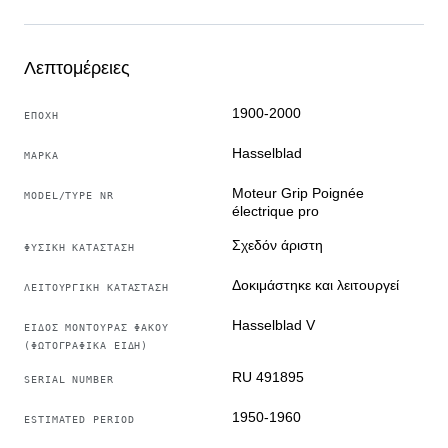
φυσιολογικά ίχνη χρήσης· απόλυτα λειτουργικό.
Λεπτομέρειες
1900-2000
ΕΠΟΧΉ
Hasselblad
ΜΆΡΚΑ
Moteur Grip Poignée
MODEL/TYPE NR
électrique pro
Σχεδόν άριστη
ΦΥΣΙΚΉ ΚΑΤΆΣΤΑΣΗ
Δοκιμάστηκε και λειτουργεί
ΛΕΙΤΟΥΡΓΙΚΉ ΚΑΤΆΣΤΑΣΗ
Hasselblad V
ΕΊΔΟΣ ΜΟΝΤΟΎΡΑΣ ΦΑΚΟΎ
(ΦΩΤΟΓΡΑΦΙΚΆ ΕΊΔΗ)
RU 491895
SERIAL NUMBER
1950-1960
ESTIMATED PERIOD