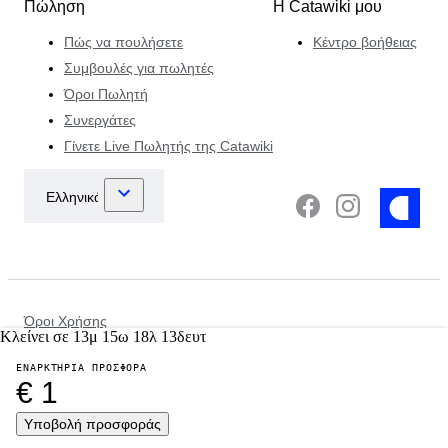
Πώληση
Η Catawiki μου
Πώς να πουλήσετε
Κέντρο βοήθειας
Συμβουλές για πωλητές
Όροι Πωλητή
Συνεργάτες
Γίνετε Live Πωλητής της Catawiki
Όροι Χρήσης
Κλείνει σε
13
μ
15
ω
18
λ
13
δευτ
Ειδοποίηση Προστασίας δεδομένων και απορρήτου
Ειδοποίηση για τα cookies
ΕΝΑΡΚΤΉΡΙΑ ΠΡΟΣΦΟΡΆ
Πολιτική επιβολής του νόμου
€ 1
Άλλες πολιτικές
©
2026
Υποβολή προσφοράς