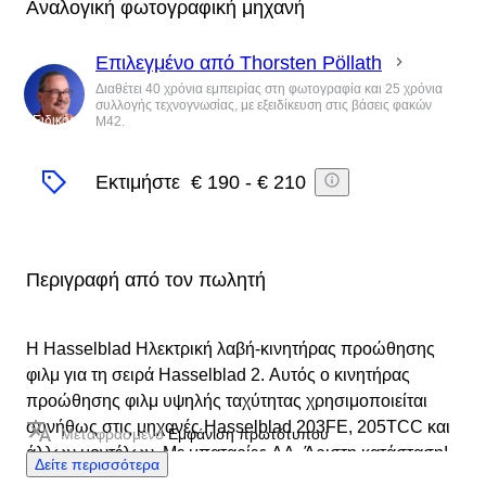
Αναλογική φωτογραφική μηχανή
Επιλεγμένο από Thorsten Pöllath
Διαθέτει 40 χρόνια εμπειρίας στη φωτογραφία και 25 χρόνια
συλλογής τεχνογνωσίας, με εξειδίκευση στις βάσεις φακών
Ειδικός
M42.
Εκτιμήστε
€ 190
-
€ 210
Περιγραφή από τον πωλητή
Η Hasselblad Ηλεκτρική λαβή-κινητήρας προώθησης
φιλμ για τη σειρά Hasselblad 2. Αυτός ο κινητήρας
προώθησης φιλμ υψηλής ταχύτητας χρησιμοποιείται
συνήθως στις μηχανές Hasselblad 203FE, 205TCC και
Μεταφρασμένο
Εμφάνιση πρωτότυπου
άλλων μοντέλων. Με μπαταρίες AA. Άριστη κατάσταση!
Δείτε περισσότερα
Όλα λειτουργούν τέλεια! Σύμφωνα με τις φωτογραφίες: