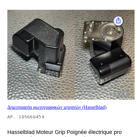
1
/
9
Δημοπρασία φωτογραφικών μηχανών (Hasselblad)
ΑΡ.
105666454
Hasselblad Moteur Grip Poignée électrique pro