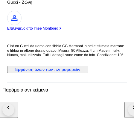
Gucci - Ζώνη
Ειδικός
Επιλεγμένο από Imee Montbord
Cintura Gucci da uomo con fibbia GG Marmont in pelle sfumata marrone
e fibbia in ottone dorato opaco. Misura: 80 Altezza: 4 cm Made in Italy.
Nuova, mai utilizzata. Tutti i dettagli sono come da foto. Condizione: 10/10
Dotata di cartellino originale. Prezzo di listino: € 450 Cod interno:
409416/GVE0T/80/32/493949 Cod etichetta: 9450818590126 Tutti i nostri
prodotti sono Originali al 100%. Si riceve quanto presente nelle fotografie
Εμφάνιση όλων των πληροφοριών
allegate. Nessun costo doganale per gli acquirenti UE. Spediamo in tutto
il mondo con corriere espresso tracciato e assicurato con arrivo nelle 24
ore. N.B. Se necessiti di fattura, segnalalo nel momento in cui effettui il
pagamento: inviami un messaggio con la richiesta di fattura!
Παρόμοια αντικείμενα