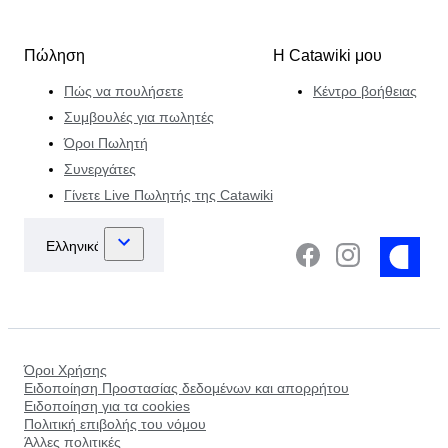
Πώληση
Η Catawiki μου
Πώς να πουλήσετε
Κέντρο βοήθειας
Συμβουλές για πωλητές
Όροι Πωλητή
Συνεργάτες
Γίνετε Live Πωλητής της Catawiki
Όροι Χρήσης
Ειδοποίηση Προστασίας δεδομένων και απορρήτου
Ειδοποίηση για τα cookies
Πολιτική επιβολής του νόμου
Άλλες πολιτικές