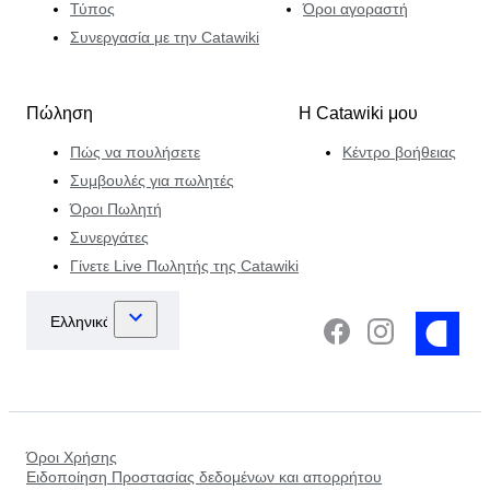
Τύπος
Όροι αγοραστή
Συνεργασία με την Catawiki
Πώληση
Η Catawiki μου
Πώς να πουλήσετε
Κέντρο βοήθειας
Συμβουλές για πωλητές
Όροι Πωλητή
Συνεργάτες
Γίνετε Live Πωλητής της Catawiki
Όροι Χρήσης
Ειδοποίηση Προστασίας δεδομένων και απορρήτου