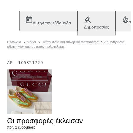
Αυτήν την εβδομάδα
Σ
Δημοπρασίες
Catawiki
Μόδα
Παπούτσια και αθλητικά παπούτσια
Δημοπρασία
αθλητικών παπουτσιών πολυτελείας
ΑΡ.
105321729
Δεν είναι πλέον διαθέσιμο
Οι προσφορές έκλεισαν
πριν 2 εβδομάδες