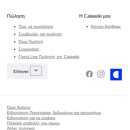
Πώληση
Η Catawiki μου
Πώς να πουλήσετε
Κέντρο βοήθειας
Συμβουλές για πωλητές
Όροι Πωλητή
Συνεργάτες
Γίνετε Live Πωλητής της Catawiki
Όροι Χρήσης
Ειδοποίηση Προστασίας δεδομένων και απορρήτου
Ειδοποίηση για τα cookies
Πολιτική επιβολής του νόμου
Άλλες πολιτικές