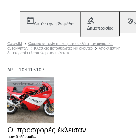
Αυτήν την εβδομάδα
Σ
Δημοπρασίες
Catawiki
Κλασικά αυτοκίνητα και μοτοσυκλέτες, αναμνηστικά
αυτοκινήτων
Κλασικές μοτοσυκλέτες και σκούτερ
Αποκλειστική
δημοπρασία κλασικών μοτοσυκλετών
ΑΡ.
104416107
Δεν είναι πλέον διαθέσιμο
Οι προσφορές έκλεισαν
πριν 6 εβδομάδες