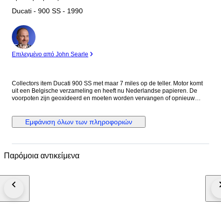
Ducati - 900 SS - 1990
Ειδικός
Επιλεγμένο από John Searle
Collectors item Ducati 900 SS met maar 7 miles op de teller. Motor komt
uit een Belgische verzameling en heeft nu Nederlandse papieren. De
voorpoten zijn geoxideerd en moeten worden vervangen of opnieuw
worden verchroomd. Eventueel zijn er vervangende poten erbij te
leveren. De motor loopt maar toch wordt aangeraden de riemen, olie en
filter te vervangen. Voor de staat zie foto's. Het is mogelijk de motor te
Εμφάνιση όλων των πληροφοριών
bezichtigen op afspraak in Meerlo, Nederland Als de motor wordt
geleverd door transporteur word de motor afgeleverd zonder accu en
benzine in verband met eisen van de transporteur.
Παρόμοια αντικείμενα