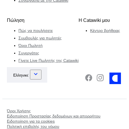
Συνεργασία με την Catawiki
Πώληση
Η Catawiki μου
Πώς να πουλήσετε
Κέντρο βοήθειας
Συμβουλές για πωλητές
Όροι Πωλητή
Συνεργάτες
Γίνετε Live Πωλητής της Catawiki
Όροι Χρήσης
Ειδοποίηση Προστασίας δεδομένων και απορρήτου
Ειδοποίηση για τα cookies
Πολιτική επιβολής του νόμου