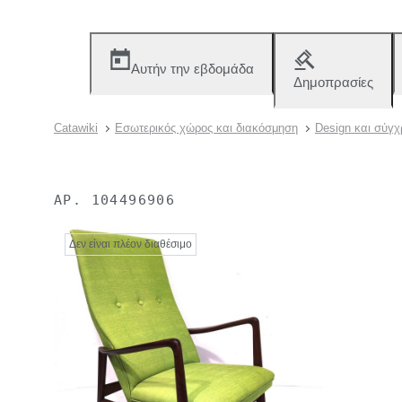
Αυτήν την εβδομάδα
Δημοπρασίες
Catawiki
Εσωτερικός χώρος και διακόσμηση
Design και σύγ
ΑΡ.
104496906
Δεν είναι πλέον διαθέσιμο