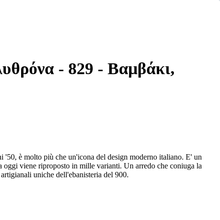
λυθρόνα - 829 - Βαμβάκι,
i '50, è molto più che un'icona del design moderno italiano. E' un
a oggi viene riproposto in mille varianti. Un arredo che coniuga la
rtigianali uniche dell'ebanisteria del 900.
io alla bellezza ed alla funzionalità, offrendo un'esperienza di
stata realizzata in legno di noce massello giuntato e rifinita con
e il massimo confort di seduta.