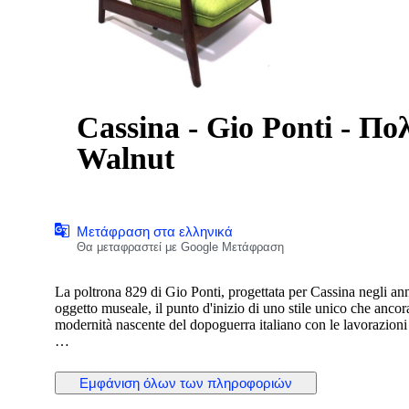
Cassina - Gio Ponti - Πο
Walnut
Μετάφραση στα ελληνικά
Θα μεταφραστεί με Google Μετάφραση
La poltrona 829 di Gio Ponti, progettata per Cassina negli ann
oggetto museale, il punto d'inizio di uno stile unico che ancor
modernità nascente del dopoguerra italiano con le lavorazioni a
Caratterizzata da un sistema meccanico reclinabile, é un omagg
seduta confortevole e elegante. La poltrona 829 in quest'asta è 
Εμφάνιση όλων των πληροφοριών
tessuto imbottito con il vecchio sistema a cinghie per garantir