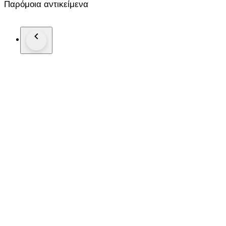
Παρόμοια αντικείμενα
Bibliografia: U.La Pietra, Gio Ponti, L’Arte si Innamora dell’I
Spedizione interamente assicurata tramite corriere espresso T
N.B. Spediamo solo in europa, per altri paesi siete pregati di 