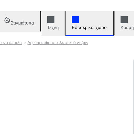
Στιγμιότυπα
Τέχνη
Εσωτερικοί χώροι
Κοσμή
χρονα έπιπλα
Δημοπρασία αποκλειστικού ντιζάιν