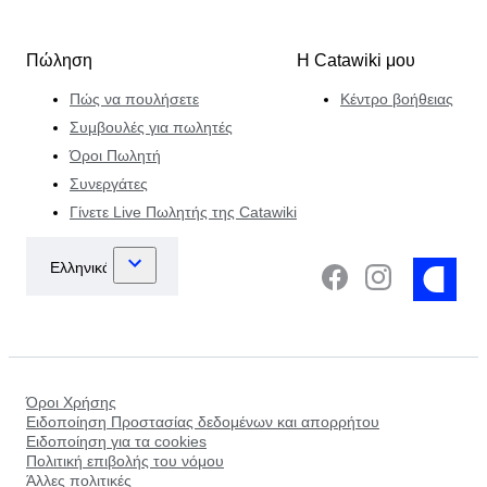
Πώληση
Η Catawiki μου
Πώς να πουλήσετε
Κέντρο βοήθειας
Συμβουλές για πωλητές
Όροι Πωλητή
Συνεργάτες
Γίνετε Live Πωλητής της Catawiki
Όροι Χρήσης
Ειδοποίηση Προστασίας δεδομένων και απορρήτου
Ειδοποίηση για τα cookies
Πολιτική επιβολής του νόμου
Άλλες πολιτικές