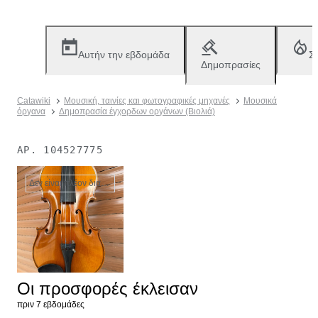
Αυτήν την εβδομάδα
Σ
Δημοπρασίες
Catawiki
Μουσική, ταινίες και φωτογραφικές μηχανές
Μουσικά
όργανα
Δημοπρασία έγχορδων οργάνων (Βιολιά)
ΑΡ.
104527775
Δεν είναι πλέον διαθέσιμο
Οι προσφορές έκλεισαν
πριν 7 εβδομάδες