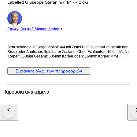
Labelled Giuseppe Stefanini - 4/4 - - Βιολί
Ειδικός
Επιλεγμένο από Simone Sedda
Sehr schöne alte Geige Violine 4/4 mit Zettel Die Geige hat keine offenen
Risse oder Ähnliches Spielbarer Zustand. Ohne Echtheitszertifikat.. Maße:
Körper: 358mm Gesamt: 585mm Körper oben: 169mm Körper Mitte:
117mm Körper unten: 209mm Als 'zertifiziert' oder 'zugeschrieben'
beschriebene Violinen und Bögen enthalten Bilder ihrer Zertifikate und
weisen daher einen höheren Grad an dokumentierter Sicherheit
Εμφάνιση όλων των πληροφοριών
hinsichtlich Hersteller, Herkunft und Alter auf als Instrumente, die nur als
'etikettiert' (Violinen) oder 'gestempelt' (Bögen) beschrieben werden, für
die wir keinerlei Garantie übernehmen.
Παρόμοια αντικείμενα