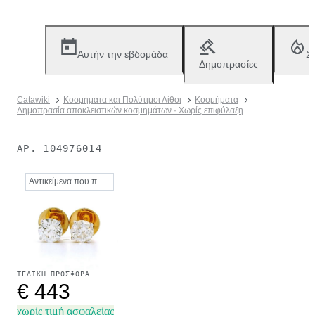
Αυτήν την εβδομάδα
Σ
Δημοπρασίες
Catawiki
Κοσμήματα και Πολύτιμοι Λίθοι
Κοσμήματα
Δημοπρασία αποκλειστικών κοσμημάτων · Χωρίς επιφύλαξη
ΑΡ.
104976014
Αντικείμενα που πωλήθηκαν
ΤΕΛΙΚΉ ΠΡΟΣΦΟΡΆ
€ 443
χωρίς τιμή ασφαλείας