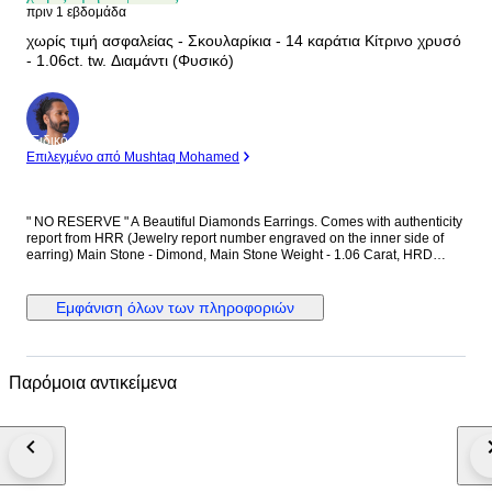
πριν 1 εβδομάδα
χωρίς τιμή ασφαλείας - Σκουλαρίκια - 14 καράτια Κίτρινο χρυσό
- 1.06ct. tw. Διαμάντι (Φυσικό)
Ειδικός
Επιλεγμένο από Mushtaq Mohamed
" NO RESERVE " A Beautiful Diamonds Earrings. Comes with authenticity
report from HRR (Jewelry report number engraved on the inner side of
earring) Main Stone - Dimond, Main Stone Weight - 1.06 Carat, HRD
Report No. - J260000036738 Total Number of Diamonds - 2 Diamond
Shape and Cut - Round Brilliant Cut, Diamond Color & Clarity - E/F - SI-P
Diamonds EF is color of diamonds Set in 14k Yellow gold
Εμφάνιση όλων των πληροφοριών
Παρόμοια αντικείμενα