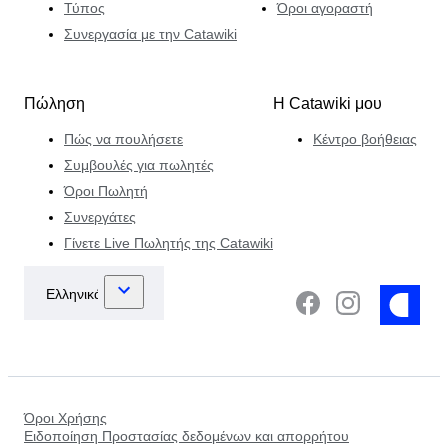
Τύπος
Όροι αγοραστή
Συνεργασία με την Catawiki
Πώληση
Η Catawiki μου
Πώς να πουλήσετε
Κέντρο βοήθειας
Συμβουλές για πωλητές
Όροι Πωλητή
Συνεργάτες
Γίνετε Live Πωλητής της Catawiki
Όροι Χρήσης
Ειδοποίηση Προστασίας δεδομένων και απορρήτου