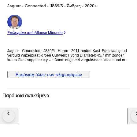
Jaguar - Connected - J889/5 - Άνδρες - 2020+
Ειδικός
Επιλεγμένο από Alfonso Minondo
Jaguar - Connected - J889/5 - Heren - 2011-heden Kast: Edelstaal goud
verguld Wijzerplaat: groen Uurwerk: Hybrid Diameter: 45,7 mm zonder
kroon Glas: sapphire crystal Band: origineel verguld/edelstalen band met
vouwsluiting Wristsize: 22 cm Staat: Nieuw! Garantie: 1 jaar "de
Horlogemeesters" Wordt geleverd in originele doos + documenten. Dit
horloge wordt aangetekend en verzekerd verstuurd (DHL-express).
Εμφάνιση όλων των πληροφοριών
Παρόμοια αντικείμενα