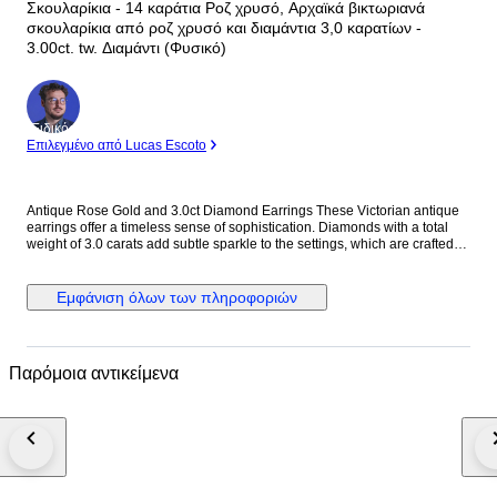
Σκουλαρίκια - 14 καράτια Ροζ χρυσό, Αρχαϊκά βικτωριανά
σκουλαρίκια από ροζ χρυσό και διαμάντια 3,0 καρατίων -
3.00ct. tw. Διαμάντι (Φυσικό)
Ειδικός
Επιλεγμένο από Lucas Escoto
Antique Rose Gold and 3.0ct Diamond Earrings These Victorian antique
earrings offer a timeless sense of sophistication. Diamonds with a total
weight of 3.0 carats add subtle sparkle to the settings, which are crafted
from a combination of 14K Rose Gold and Pearls dangling below
complement every movement. Each earring measures 2.0” long by 1.0”
wide. METAL & STONES Metal 14K Rose Gold Stones Diamond Diamond
Εμφάνιση όλων των πληροφοριών
Carat 3.00 Stamp 585 TYPE & SIZE Earring Type Dangle Earring Closure
Omega Back Length 2.00" 5.0 cm Width 1.0" 2.5 cm Weight 27.7 grams
Condition Excellent This jewelry piece is offered in estate condition
Shipping by FedEx/DHL Express delivery time 2-3 business days. Fully
Παρόμοια αντικείμενα
insured. Boucles d'oreilles victoriennes anciennes en or rose 14 carats et
argent, diamants (3,0 carats) et perles Orecchini vittoriani antichi in oro
rosa 14 carati e argento con diamanti e perle da 3,0 ct Antike
viktorianische Ohrringe aus 14-karätigem Roségold und Silber mit 3,0 ct
Diamanten und Perlen