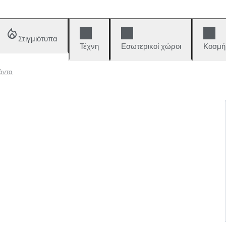
Στιγμιότυπα
Τέχνη
Εσωτερικοί χώροι
Κοσμή
άντα