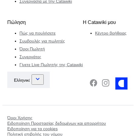
Συνεργασία με την Catawiki
Πώληση
Η Catawiki μου
Πώς να πουλήσετε
Κέντρο βοήθειας
Συμβουλές για πωλητές
Όροι Πωλητή
Συνεργάτες
Γίνετε Live Πωλητής της Catawiki
Όροι Χρήσης
Ειδοποίηση Προστασίας δεδομένων και απορρήτου
Ειδοποίηση για τα cookies
Πολιτική επιβολής του νόμου