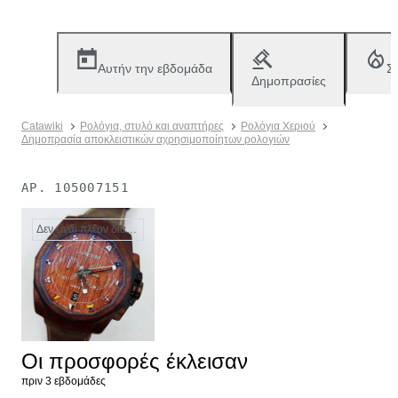
Αυτήν την εβδομάδα
Σ
Δημοπρασίες
Catawiki
Ρολόγια, στυλό και αναπτήρες
Ρολόγια Χεριού
Δημοπρασία αποκλειστικών αχρησιμοποίητων ρολογιών
ΑΡ.
105007151
Δεν είναι πλέον διαθέσιμο
Οι προσφορές έκλεισαν
πριν 3 εβδομάδες