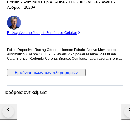
Corum - Admiral’s Cup AC-One - 116.200.53/OF62 AW01 -
Άνδρες - 2020+
Ειδικός
Επιλεγμένο από Joaquín Fernández Cebrián
Estilo: Deportivo. Racing Género: Hombre Estado: Nuevo Movimiento:
Automático. Calibre CO116. 39 jewels. 42h power reserve. 28800 A/h
Caja: Bronce. Redonda Corona: Bronce. Con logo. Tapa trasera: Bronce.
Con cristal. Con inscripciones. Roscada. Esfera: Marrón. De madera. 2
subesferas. Calendario a las 6. Manecillas luminiscentes. Segundero
central. Cristal: Zafiro esférico antirreflectante Correa: Piel marrón. Cierre:
Εμφάνιση όλων των πληροφοριών
Titanio con PVD negro. Con logo. Con pulsadores. Deployante de
mariposa. Dimensiones: Diámetro (sin corona): 44 mm. Altura con asas:
50.7 mm. Grueso: 14.3 mm. Anchura entre asas: 22.5 mm. Anchura cierre:
19.5 mm. Peso: 165 gr Resistencia al agua: 10 Atm. Caja original de
Παρόμοια αντικείμενα
madera. Documentación completa Precio de tarifa (PVP): 14000€