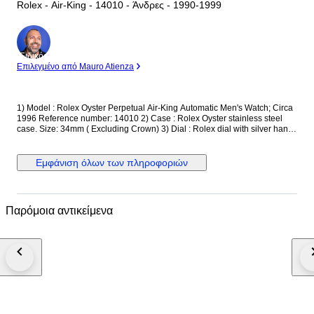
Rolex - Air-King - 14010 - Άνδρες - 1990-1999
Ειδικός
Επιλεγμένο από Mauro Atienza
1) Model : Rolex Oyster Perpetual Air-King Automatic Men's Watch; Circa
1996 Reference number: 14010 2) Case : Rolex Oyster stainless steel
case. Size: 34mm ( Excluding Crown) 3) Dial : Rolex dial with silver hands
and markers; engine-turned bezel 4) Movement : Rolex automatic
winding movement 5) Crown : Rolex screwdown crown 6) Glass :
Sapphire crystal 7) Bracelet : Rolex stainless steel jubilee bracelet. Fit up
Εμφάνιση όλων των πληροφοριών
to 6 inch wrist. Watch will be shipped via DHL or Fedex Express. We are
not responsible for any customs delays or fees. Duty tax fees/import fees
to be paid by buyer is available. If winning bidder decides to cancel /
withdraw they will bear risk , cost of all shipping and return import duties
Παρόμοια αντικείμενα
of seller, if return instructions are not followed