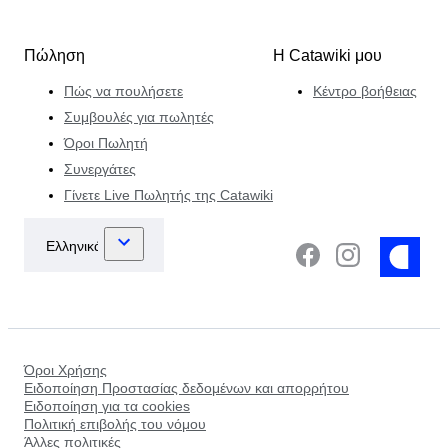
Πώληση
Η Catawiki μου
Πώς να πουλήσετε
Κέντρο βοήθειας
Συμβουλές για πωλητές
Όροι Πωλητή
Συνεργάτες
Γίνετε Live Πωλητής της Catawiki
Όροι Χρήσης
Ειδοποίηση Προστασίας δεδομένων και απορρήτου
Ειδοποίηση για τα cookies
Πολιτική επιβολής του νόμου
Άλλες πολιτικές