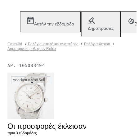
Αυτήν την εβδομάδα
Σ
Δημοπρασίες
Catawiki
Ρολόγια, στυλό και αναπτήρες
Ρολόγια Χεριού
Δημοπρασία ρολογιών Rolex
ΑΡ.
105083494
Δεν είναι πλέον διαθέσιμο
Οι προσφορές έκλεισαν
πριν 3 εβδομάδες