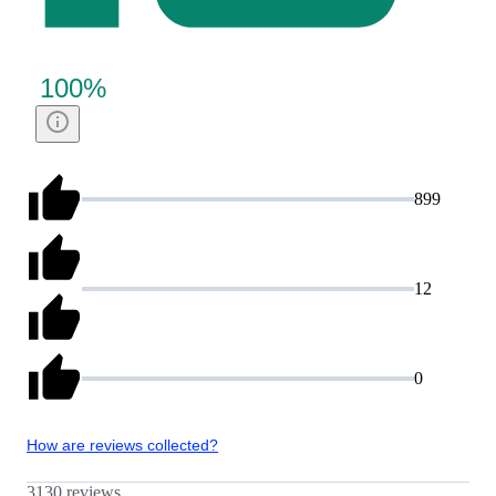
100
%
899
12
0
How are reviews collected?
3130 reviews