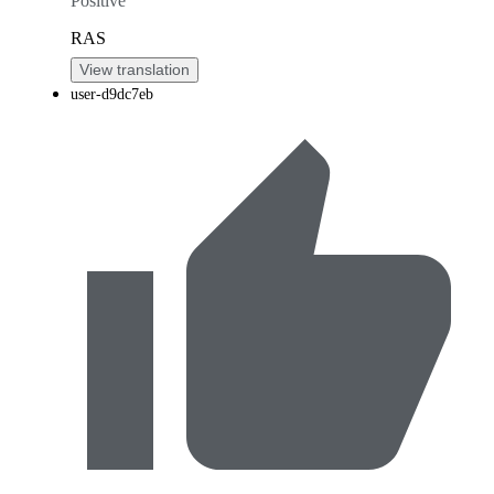
Positive
RAS
View translation
user-d9dc7eb