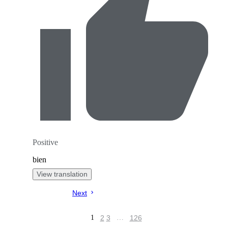
Positive
bien
View translation
Next
2
3
126
1
…