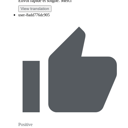
Envoi rapide et soigné. Merci
View translation
user-8add776dc905
Positive