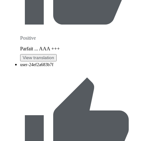
Positive
Parfait ... AAA +++
View translation
user-24ef2a683b7f