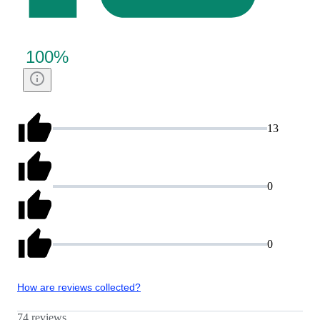
100
%
13
0
0
How are reviews collected?
74 reviews