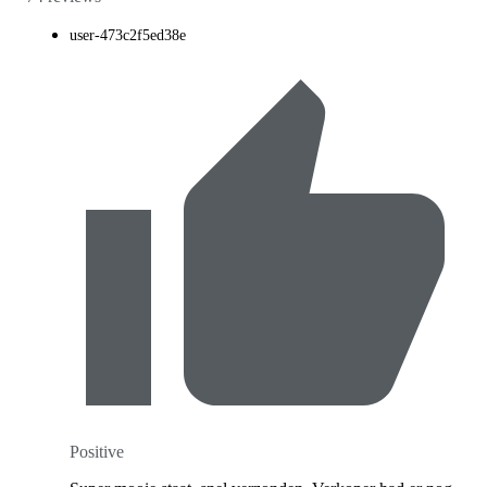
user-473c2f5ed38e
Positive