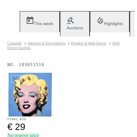
This week
Highlights
Auctions
Catawiki
Interiors & Decorations
Posters & Wall Decor
Wall
Decor Auction
NO.
103031516
Sold
FINAL BID
€ 29
No reserve price