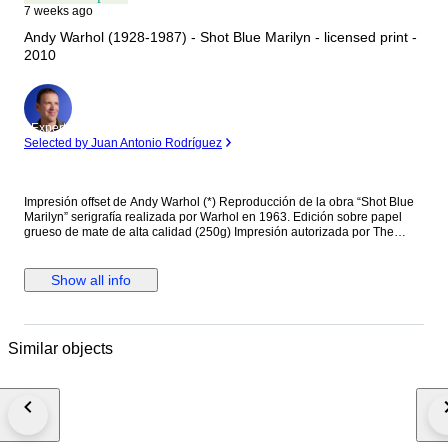
7 weeks ago
Andy Warhol (1928-1987) - Shot Blue Marilyn - licensed print -
2010
Expert
Selected by Juan Antonio Rodríguez
Impresión offset de Andy Warhol (*) Reproducción de la obra “Shot Blue
Marilyn” serigrafía realizada por Warhol en 1963. Edición sobre papel
grueso de mate de alta calidad (250g) Impresión autorizada por The
Andy Warhol Foundation For The Visual Arts, con copyright y número de
serie legal en el borde inferior derecho. Especificaciones - Dimensiones
hoja: 36 x 28 cm - Dimensiones Motivo: 26 x 26 cm - Estado: Excelente
Show all info
(esta obra nunca ha sido enmarcada ni expuesta, siempre conservada en
carpeta profesional de arte, por lo que se ofrece en perfecto estado). La
obra será cuidadosamente manipulada y empaquetada en paquete de
cartón reforzado. El envío será certificado con número de seguimiento. El
Similar objects
envío incluirá además seguro de transporte por el valor final de la obra
con reembolso completo en caso de pérdida o daño, sin coste para el
comprador. . (*) Andrew Warhola (Pittsburgh; 6 de agosto de 1928 -
Nueva York; 22 de febrero de 1987), comúnmente conocido como Andy
Warhol, fue un artista plástico y cineasta estadounidense que
desempeñó un papel crucial en el nacimiento y desarrollo del pop art.
Tras una exitosa carrera como ilustrador profesional, Warhol adquirió