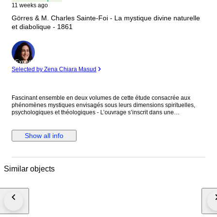
11 weeks ago
Görres & M. Charles Sainte-Foi - La mystique divine naturelle
et diabolique - 1861
Expert
Selected by Zena Chiara Masud
Fascinant ensemble en deux volumes de cette étude consacrée aux
phénomènes mystiques envisagés sous leurs dimensions spirituelles,
psychologiques et théologiques - L’ouvrage s’inscrit dans une
perspective catholique érudite du XIXe siècle, cherchant à distinguer les
expériences relevant de la grâce divine, celles issues de la nature
humaine, et celles attribuées à des influences démoniaques - Görres
Show all info
examine avec minutie les visions, extases, révélations, stigmates,
possessions, prophéties et autres manifestations extraordinaires
rapportées dans l’histoire religieuse. Il s’appuie sur une abondante
documentation historique, hagiographique et médicale afin d’établir des
Similar objects
critères de discernement entre les différents types de phénomènes - Ces
volumes approfondissent particulièrement les cas complexes où la
frontière entre spiritualité authentique, exaltation nerveuse et illusion
paraît difficile à tracer. L’auteur développe une réflexion sur la nature de
l’âme, les rapports entre corps et esprit, ainsi que sur l’action des forces
invisibles dans la vie humaine - Görres & M. Charles Sainte-Foi - La
mystique divine naturelle et diabolique - 1861 - Tome II et III - Mme Ve