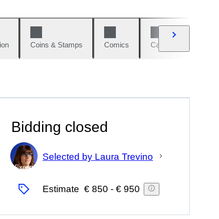
ion
Coins & Stamps
Comics
Cars & Bikes
W
Bidding closed
Selected by Laura Trevino
Expert
Estimate
€ 850
-
€ 950