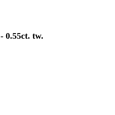
Ring - 14 kt. Yellow gold - 0.55ct. tw.
bezet met elf briljant geslepen diamantjes. Gemerkt '14k'.