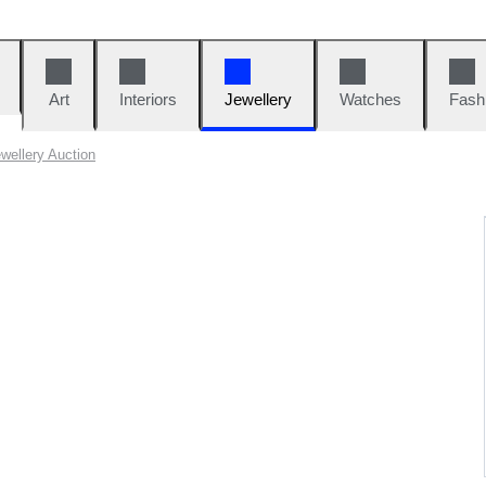
Art
Interiors
Jewellery
Watches
Fash
wellery Auction