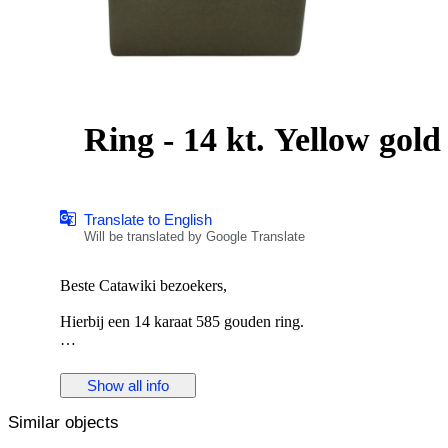
Translate to English
Will be translated by Google Translate
Beste Catawiki bezoekers,
Hierbij een 14 karaat 585 gouden ring.
Een 20e eeuwse 14 karaats (585/1000) geelgouden damesring, 
Show all info
3,34 gr
Similar objects
Ringmaat 17.75 gewicht en afmetingen circa