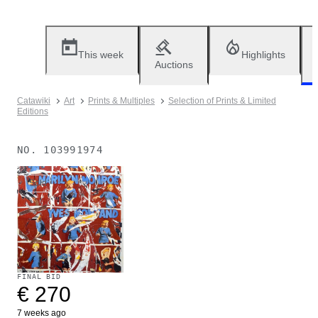
This week
Highlights
Auctions
Catawiki
Art
Prints & Multiples
Selection of Prints & Limited
Editions
NO.
103991974
Sold
FINAL BID
€ 270
7 weeks ago