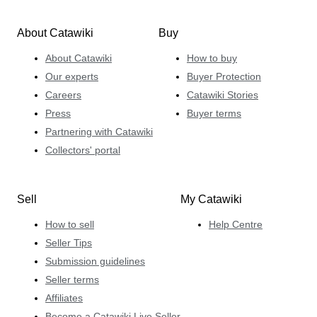
About Catawiki
Buy
About Catawiki
How to buy
Our experts
Buyer Protection
Careers
Catawiki Stories
Press
Buyer terms
Partnering with Catawiki
Collectors' portal
Sell
My Catawiki
How to sell
Help Centre
Seller Tips
Submission guidelines
Seller terms
Affiliates
Become a Catawiki Live Seller