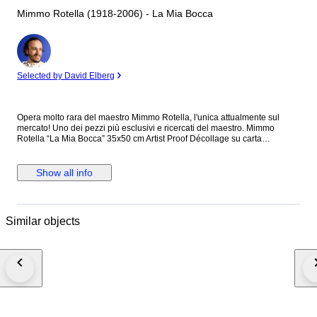
Mimmo Rotella (1918-2006) - La Mia Bocca
Expert
Selected by David Elberg
Opera molto rara del maestro Mimmo Rotella, l'unica attualmente sul
mercato! Uno dei pezzi più esclusivi e ricercati del maestro. Mimmo
Rotella “La Mia Bocca” 35x50 cm Artist Proof Décollage su carta
Certificato di autenticità L'opera, attraverso i celebri strappi di Mimmo
Rotella, acquista forme plastiche particolari creando così giochi di linee e
colori sempre nuovi. Si tratta di una realizzazione antecedente alla
Show all info
tiratura della serie vera e propria, definita come "Artist Proof". Le misure
possono variare leggermente essendo prove vere e proprie realizzate
dall'artista. Opera firmata a mano e completa di certificato di autenticità.
Eventuali discrepanze o lievi imperfezioni sono da attribuire alla
Similar objects
lavorazione artigianale dell'opera. Lavoro in condizioni eccellenti.
Spedizione ed imballaggio rapido e professionale in tutto il mondo. Non
perdere l'opportunità di avere questo pezzo unico nella tua collezione.
Pronto? Si va in asta!