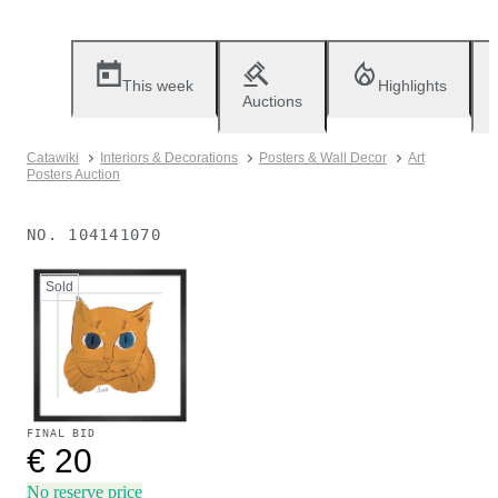
This week
Highlights
Auctions
Catawiki
Interiors & Decorations
Posters & Wall Decor
Art
Posters Auction
NO.
104141070
Sold
FINAL BID
€ 20
No reserve price