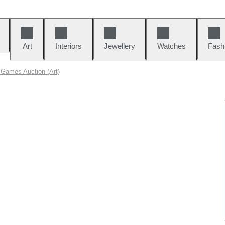
Art
Interiors
Jewellery
Watches
Fash
 Games Auction (Art)