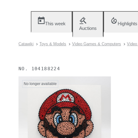
This week
Highlights
Auctions
Catawiki
Toys & Models
Video Games & Computers
Video
NO.
104188224
No longer available