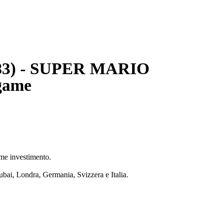
983) - SUPER MARIO
game
ome investimento.
ubai, Londra, Germania, Svizzera e Italia.
e numerata e firmata dall'artista. Serie esclusiva da 20 pezzi