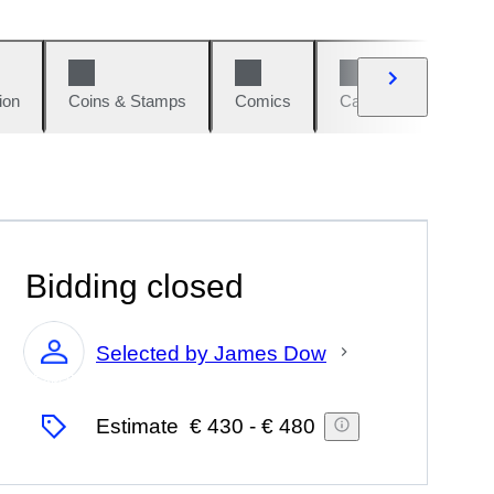
ion
Coins & Stamps
Comics
Cars & Bikes
W
Bidding closed
Selected by James Dow
Expert
Estimate
€ 430
-
€ 480