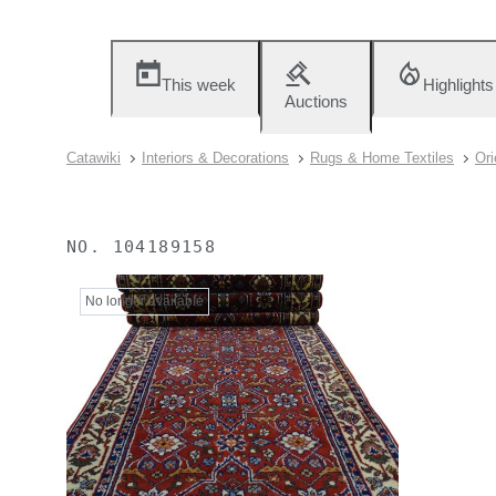
This week
Highlights
Auctions
Catawiki
Interiors & Decorations
Rugs & Home Textiles
Ori
NO.
104189158
No longer available