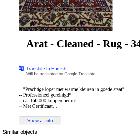
Arat - Cleaned - Rug - 3
Translate to English
Will be translated by Google Translate
-- "Prachtige loper met warme kleuren in goede staat"
-- Professioneel gereinigd*
-- ca. 160.000 knopen per m²
-- Met Certificaat
*Voor binnenkomst in ons magazijn, gereinigd bij een wasseri
Show all info
gebruikt.
Similar objects
Dit is een handgeknoopt Oosters tapijt, gemaakt van duurzame
patronen maken dit kleed tot een unicum en benadrukken het 