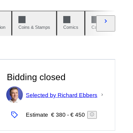
ion
Coins & Stamps
Comics
Cars & Bikes
W
Bidding closed
Selected by Richard Ebbers
Expert
Estimate
€ 380
-
€ 450