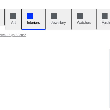
Art
Interiors
Jewellery
Watches
Fash
ental Rugs Auction