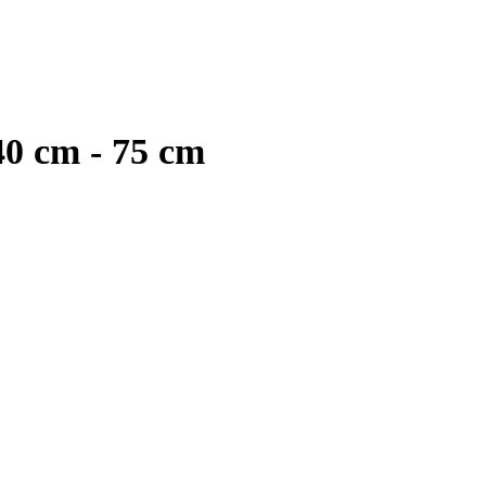
40 cm - 75 cm
j gespecialiseerd in handgeknoopte kleden, daarna niet meer
, natuurlijke materialen. De manier van knopen en diversiteit in
authentieke en ambachtelijke karakter.