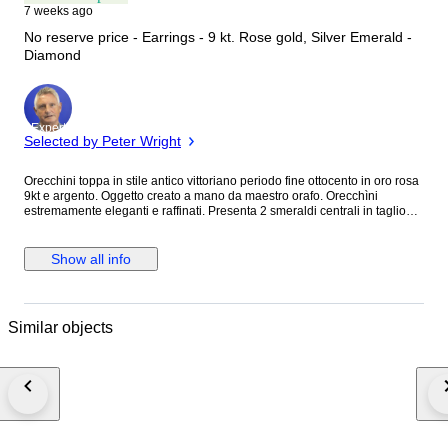
7 weeks ago
No reserve price - Earrings - 9 kt. Rose gold, Silver Emerald -
Diamond
Expert
Selected by Peter Wright
Orecchini toppa in stile antico vittoriano periodo fine ottocento in oro rosa
9kt e argento. Oggetto creato a mano da maestro orafo. Orecchìni
estremamente eleganti e raffinati. Presenta 2 smeraldi centrali in taglio
ovale per 10.00 ct stimati. 28 diamanti naturali in taglio rose coronè ottima
qualità per 0.70 ct stimati. Grammi:6.94 Dimensioni orecchìni:2.00 x 1.70
cm. Pietre di colore idrotermali. Sarà spedito in astuccio regalo con
Show all info
spedizione tracciata e assicurata. Verrà rilasciato certificato d’autenticità
dell’oggetto con caratteristiche delle pietre e delle oro. Oggetto lavorato a
mano con ganci e chiusura di sicurezza in oro e struttura anteriore e
posteriore in argento. I nostri costi di spedizione includono una copertura
Similar objects
assicurativa completa in caso di smarrimento o danneggiamento
dell’articolo ed un servizio premium espresso in quanto il pacco viene
consegnato nelle 24-48 ore salvo imprevisti operativi. Le pietre
idrotermali sono realizzate in laboratorio con un processo che imita la
formazione naturale, offrendo elevata purezza e caratteristiche simili alle
pietre naturali.