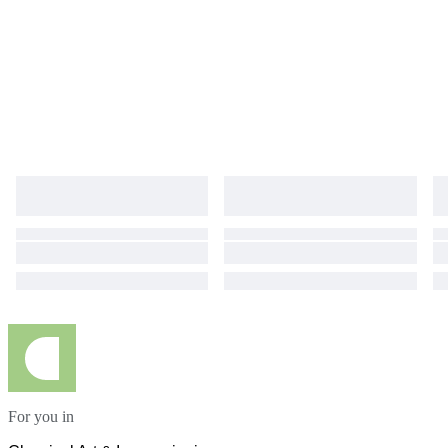
dell'opera fuori dall'Italia occorre richiedere un permesso di esportazione
(a nostro carico - tempi di rilascio: circa due settimane).
For you in