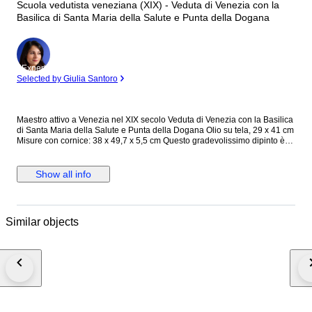
Scuola vedutista veneziana (XIX) - Veduta di Venezia con la
Basilica di Santa Maria della Salute e Punta della Dogana
Expert
Selected by Giulia Santoro
Maestro attivo a Venezia nel XIX secolo Veduta di Venezia con la Basilica
di Santa Maria della Salute e Punta della Dogana Olio su tela, 29 x 41 cm
Misure con cornice: 38 x 49,7 x 5,5 cm Questo gradevolissimo dipinto è
un'opera della fine del XIX secolo nello stile del vedutismo veneziano del
secolo precedente e raffigura una veduta dal Canal Grande che si apre
sul Bacino di San Marco: un classico scenario con gondole e barche a
Show all info
vela sull'acqua e importanti architetture. In particolare, il quadro
rappresenta il Canal Grande stesso e Santa Maria della Salute, basilica
minore situata sulla stretta lingua di terra di Punta della Dogana, tra il
Canal Grande e il Canale della Giudecca. La cupola della Salute fu
Similar objects
un'importante aggiunta allo skyline veneziano e divenne ben presto
caratteristica emblematica della città, ispirando pittori come Canaletto,
William Turner, Claude Monet, John Singer Sargent e Francesco Guardi.
Questa tipologia di opere era molto popolare prima dell'avvento della
fotografia, dato che i dipinti fungevano da "souvenir/cartoline" dettagliati
per ricchi collezionisti. Lo stile ricorda maestri straordinari come Canaletto
(1697-1768) e Francesco Guardi (1712-1793), noti per la loro capacità di
catturare la luce e l'atmosfera della magnifica città. Provenienza: mercato
antiquario. Cornice (in legno scolpito e dorato) inclusa. Per l'esportazione