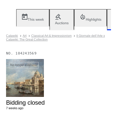
This week
Highlights
Auctions
Catawiki
Art
Classical Art & Impressionism
Il Giornale dell’Arte x
Catawiki: The Great Collection
NO.
104243569
No longer available
Bidding closed
7 weeks ago