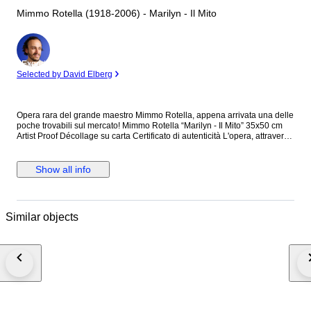
Mimmo Rotella (1918-2006) - Marilyn - Il Mito
Expert
Selected by David Elberg
Opera rara del grande maestro Mimmo Rotella, appena arrivata una delle
poche trovabili sul mercato! Mimmo Rotella “Marilyn - Il Mito” 35x50 cm
Artist Proof Décollage su carta Certificato di autenticità L'opera, attraverso
i celebri strappi di Mimmo Rotella, acquista forme plastiche particolari
creando così giochi di linee e colori sempre nuovi. Si tratta di una
realizzazione antecedente alla tiratura della serie vera e propria, definita
Show all info
come "Artist Proof". Le misure possono variare leggermente essendo
prove vere e proprie realizzate dall'artista. Opera firmata a mano e
completa di certificato di autenticità. Eventuali discrepanze o lievi
imperfezioni sono da attribuire alla lavorazione artigianale dell'opera.
Similar objects
Lavoro in condizioni eccellenti. Spedizione ed imballaggio rapido e
professionale in tutto il mondo. Non perdere l'opportunità di avere questo
pezzo unico nella tua collezione. Pronto? Si va in asta!