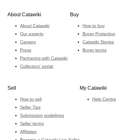
About Catawiki
Buy
About Catawiki
How to buy
Our experts
Buyer Protection
Careers
Catawiki Stories
Press
Buyer terms
Partnering with Catawiki
Collectors' portal
Sell
My Catawiki
How to sell
Help Centre
Seller Tips
Submission guidelines
Seller terms
Affiliates
Become a Catawiki Live Seller