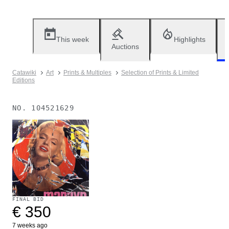
This week
Highlights
Auctions
Catawiki
Art
Prints & Multiples
Selection of Prints & Limited
Editions
NO.
104521629
Sold
FINAL BID
€ 350
7 weeks ago