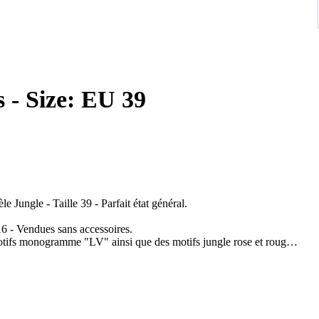
s - Size: EU 39
le Jungle - Taille 39 - Parfait état général.
16 - Vendues sans accessoires.
motifs monogramme "LV" ainsi que des motifs jungle rose et rouge -
 se ferment avec une boucle en métal argenté.
 10 cm - Longueur semelle intérieure 25,5 cm - Longueur semelle