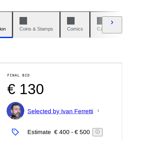
ion
Coins & Stamps
Comics
Cars & Bikes
W
FINAL BID
€ 130
Selected by Ivan Ferretti
Expert
Estimate
€ 400
-
€ 500