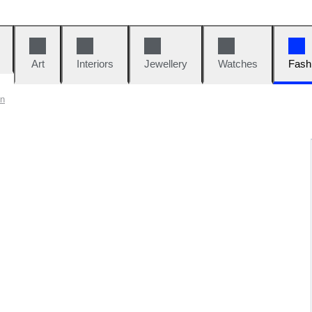
Art
Interiors
Jewellery
Watches
Fash
on