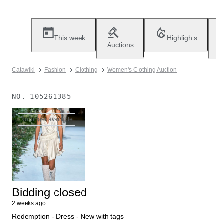
This week
Highlights
Auctions
Catawiki
Fashion
Clothing
Women's Clothing Auction
NO.
105261385
No longer available
Bidding closed
2 weeks ago
Redemption - Dress - New with tags