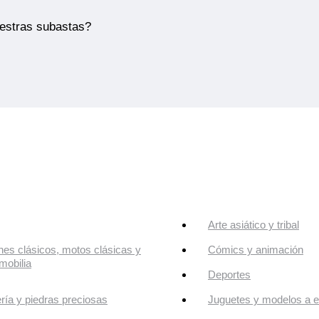
uestras subastas?
Arte asiático y tribal
es clásicos, motos clásicas y
Cómics y animación
mobilia
Deportes
ría y piedras preciosas
Juguetes y modelos a e