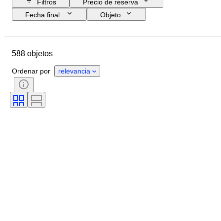
Filtros
Precio de reserva
Fecha final
Objeto
Presupuesto
Tamaño
Estilo
Técnica
Artista
Ubicación
588 objetos
Tema
Período
Firma
Color
Vendido por
Edición
Ordenar por
relevancia