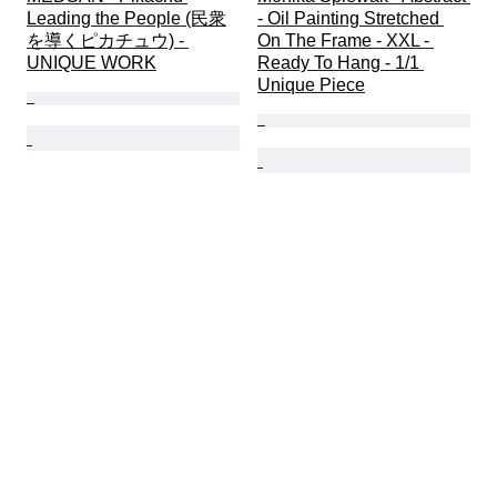
Leading the People (民衆
- Oil Painting Stretched 
を導くピカチュウ) - 
On The Frame - XXL - 
UNIQUE WORK
Ready To Hang - 1/1 
Unique Piece