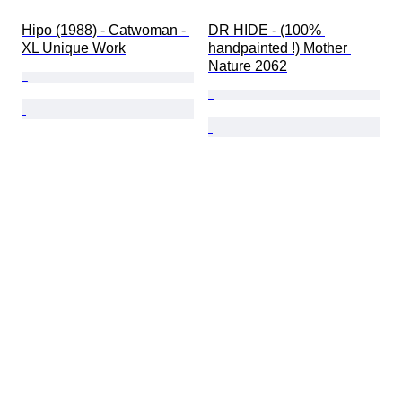
Hipo (1988) - Catwoman - 
DR HIDE - (100% 
XL Unique Work
handpainted !) Mother 
Nature 2062