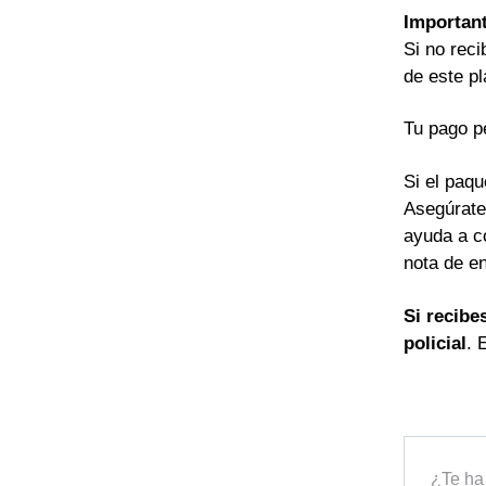
Importan
Si no reci
de este pl
Tu pago p
Si el paqu
Asegúrate
ayuda a c
nota de en
Si recibe
policial
. 
¿Te ha 