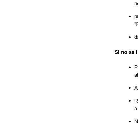
n
p
“
d
Si no se 
P
a
A
R
a
N