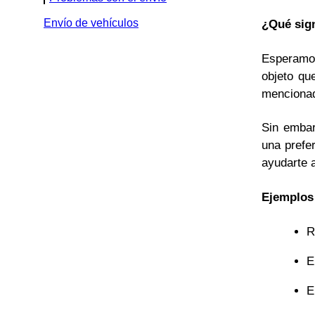
Envío de vehículos
¿Qué sign
Esperamos
objeto qu
mencionad
Sin embar
una prefe
ayudarte 
Ejemplos 
R
E
E