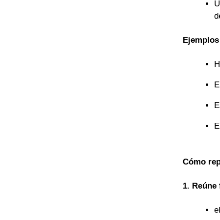
U
d
Ejemplos 
H
E
E
E
Cómo rep
1. Reúne 
e