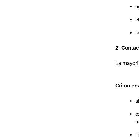
p
e
l
2. Contac
La mayorí
Cómo env
a
e
r
i