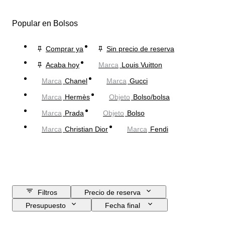
Popular en Bolsos
Comprar ya
Sin precio de reserva
Acaba hoy
Marca
Louis Vuitton
Marca
Chanel
Marca
Gucci
Marca
Hermès
Objeto
Bolso/bolsa
Marca
Prada
Objeto
Bolso
Marca
Christian Dior
Marca
Fendi
Filtros
Precio de reserva
Presupuesto
Fecha final
Ubicación
Dimensiones