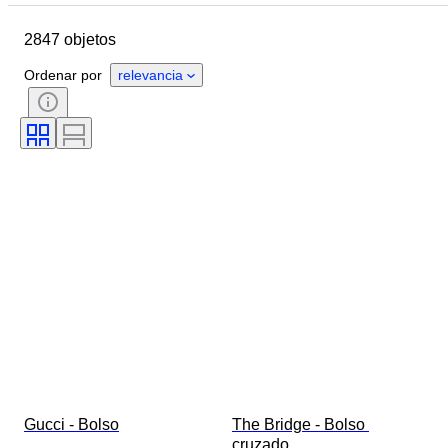
Marca
Talla de ropa
Objeto
2847 objetos
País de origen
Material
Género
Estado
Certificado
Ordenar por
relevancia
Color
Accesorios incluidos
Motivo
Era
Tamaño del artículo
Modelo
Talla de calzado
Gucci - Bolso
The Bridge - Bolso 
cruzado