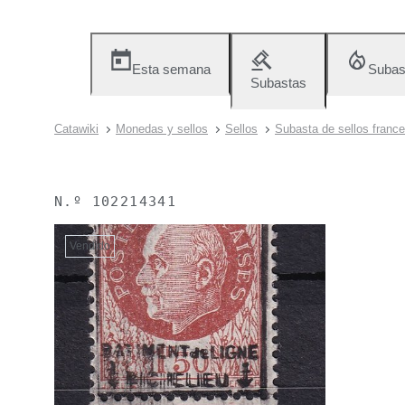
Esta semana
Subas
Subastas
Catawiki
Monedas y sellos
Sellos
Subasta de sellos france
N.º
102214341
Vendido