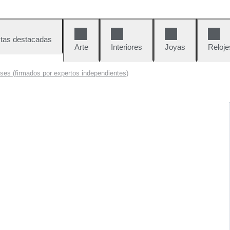
tas destacadas
Arte
Interiores
Joyas
Reloje
ses (firmados por expertos independientes)