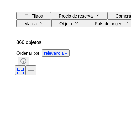
Filtros
Precio de reserva
Compra
Marca
Objeto
País de origen
Edición
Color
Movimiento del relo
Vendido por
Tipo de reloj
Original 
866 objetos
Ordenar por
relevancia