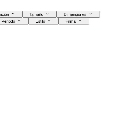
ación
Tamaño
Dimensiones
Período
Estilo
Firma
Con sonido
Era