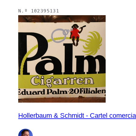
N.º
102395131
Hollerbaum & Schmidt - Cartel comercial