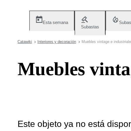
Esta semana
Subas
Subastas
Catawiki
Interiores y decoración
Muebles vintage e industrial
Muebles vintag
Este objeto ya no está dispo