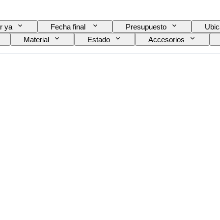
r ya
Fecha final
Presupuesto
Ubic
Material
Estado
Accesorios
j
Testado y funcionando
Reserva de energía
/ réplica
Creador
Modelo