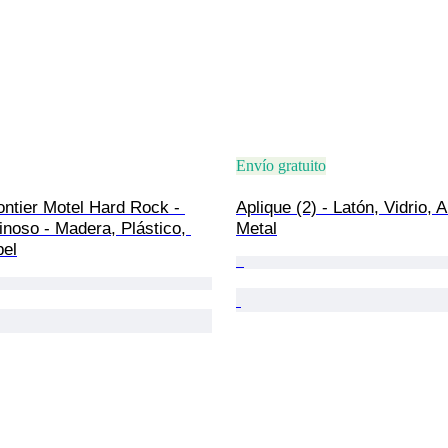
Envío gratuito
ontier Motel Hard Rock - 
Aplique (2) - Latón, Vidrio, A
inoso - Madera, Plástico, 
Metal
pel