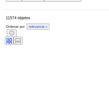
Ubicación
Marca
Objeto
País de origen
Material
11574 objetos
Género
Estado
Piedra
Certificado
Ley
Estilo
Ordenar por
relevancia
Corte
Pureza
Grado de color
Color exacto
Transparencia de la piedra preciosa
Tratamiento
Tamaño del artículo
Lustre de la perla
Tipo de diamante
Intensidad de color fantasía
Matiz de color fantasía
Era