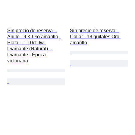
Sin precio de reserva - 
Sin precio de reserva - 
Anillo - 9 K Oro amarillo, 
Collar - 18 quilates Oro 
Plata -  1.10ct. tw. 
amarillo
Diamante (Natural)  - 
Diamante - Época 
victoriana