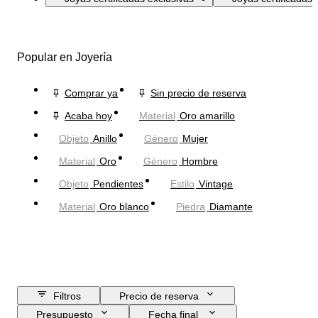
Popular en Joyería
Comprar ya
Sin precio de reserva
Acaba hoy
Material
Oro amarillo
Objeto
Anillo
Género
Mujer
Material
Oro
Género
Hombre
Objeto
Pendientes
Estilo
Vintage
Material
Oro blanco
Piedra
Diamante
Filtros
Precio de reserva
Presupuesto
Fecha final