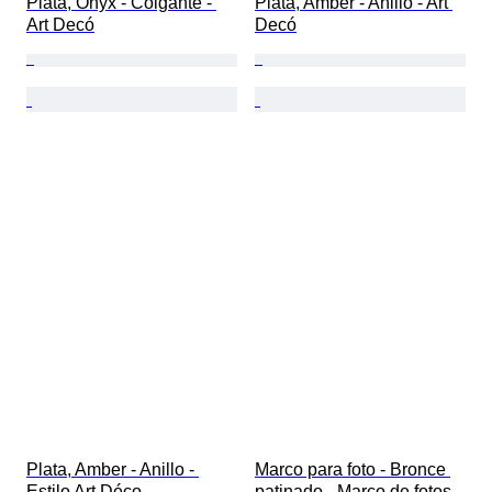
Plata, Onyx - Colgante - 
Plata, Amber - Anillo - Art 
Art Decó
Decó
Plata, Amber - Anillo - 
Marco para foto - Bronce 
Estilo Art Déco
patinado - Marco de fotos 