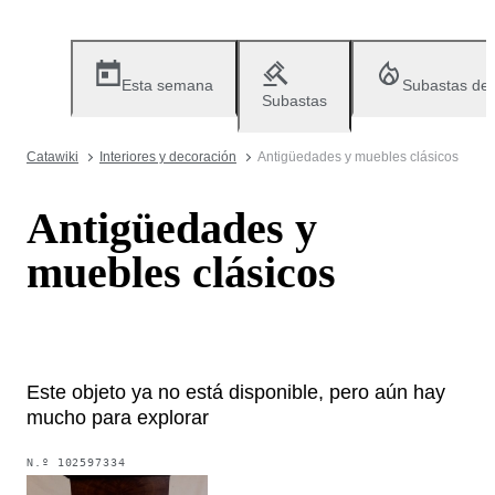
Esta semana
Subastas de
Subastas
Catawiki
Interiores y decoración
Antigüedades y muebles clásicos
Antigüedades y
muebles clásicos
Este objeto ya no está disponible, pero aún hay
mucho para explorar
N.º
102597334