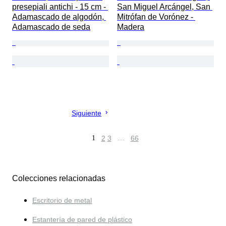
presepiali antichi - 15 cm - 
San Miguel Arcángel, San 
Adamascado de algodón, 
Mitrófan de Vorónez - 
Adamascado de seda
Madera
Siguiente
1
2
3
…
66
Colecciones relacionadas
Escritorio de metal
Estantería de pared de plástico