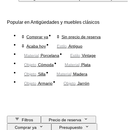
Popular en Antigüedades y muebles clásicos
Comprar ya
Sin precio de reserva
Acaba hoy
Estilo
Antiguo
Material
Porcelana
Estilo
Vintage
Objeto
Cómoda
Material
Plata
Objeto
Silla
Material
Madera
Objeto
Armario
Objeto
Jarrón
Filtros
Precio de reserva
Comprar ya
Presupuesto