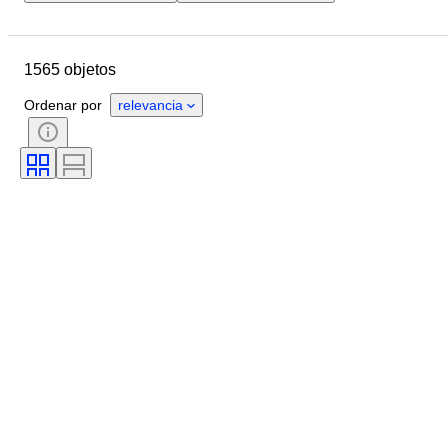
Fecha final
Ubicación
Tamaño
Dimensiones
1565 objetos
Marca
Objeto
País de origen
Material
Ordenar por
relevancia
Género
Estado
Período
Certificado
Tema
Estilo
Firma
Color
Movimiento del reloj
Con sonido
Tipo de reloj
Reserva de energía
Diámetro de la caja
Original / réplica
Era
Creador
Procedencia