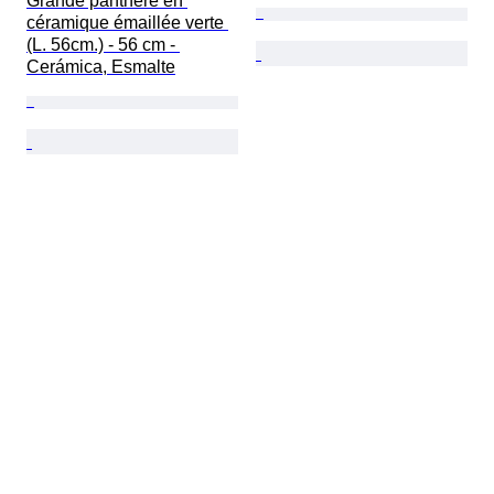
Grande panthère en 
céramique émaillée verte 
(L. 56cm.) - 56 cm - 
Cerámica, Esmalte