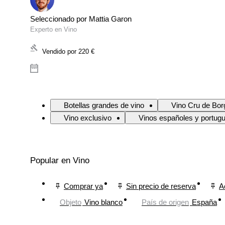
Seleccionado por Mattia Garon
Experto en Vino
Vendido por
220 €
Botellas grandes de vino
Vino Cru de Bo
Vino exclusivo
Vinos españoles y portug
Popular en Vino
Comprar ya
Sin precio de reserva
A
Objeto
Vino blanco
País de origen
España