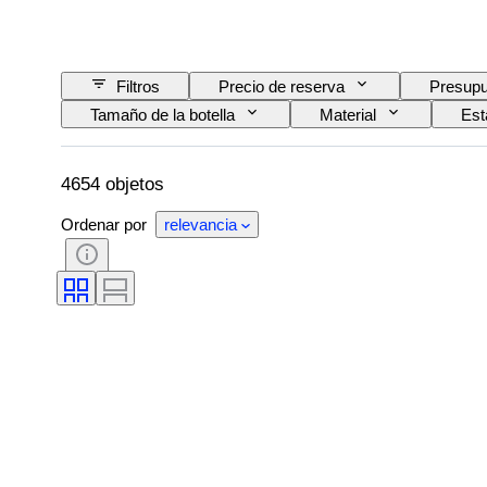
Filtros
Precio de reserva
Presupu
Tamaño de la botella
Material
Est
Denominación de origen del vino / clasificación
4654 objetos
Ordenar por
relevancia