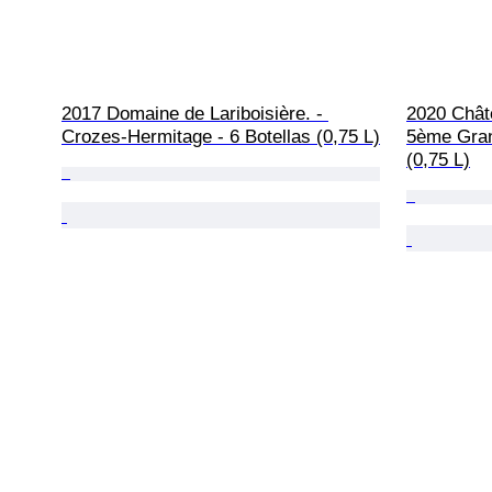
2017 Domaine de Lariboisière. - 
2020 Chât
Crozes-Hermitage - 6 Botellas (0,75 L)
5ème Gran
(0,75 L)