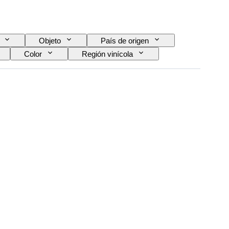
Objeto
País de origen
Color
Región vinícola
Variedades de uva
Era