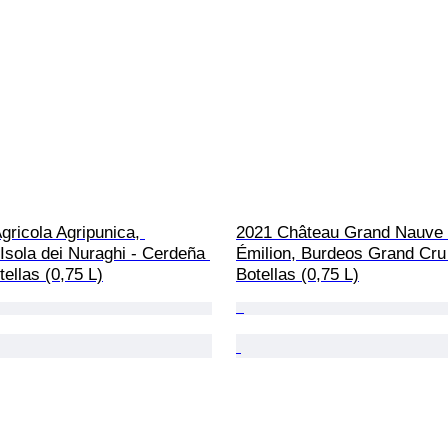
gricola Agripunica, 
2021 Château Grand Nauve -
sola dei Nuraghi - Cerdeña 
Émilion, Burdeos Grand Cru 
tellas (0,75 L)
Botellas (0,75 L)