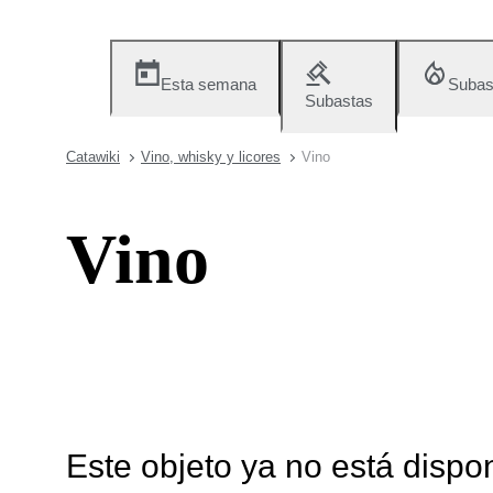
Esta semana
Subas
Subastas
Catawiki
Vino, whisky y licores
Vino
Vino
Este objeto ya no está dispo