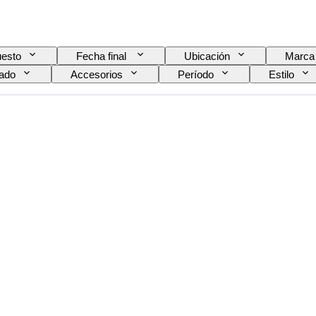
esto
Fecha final
Ubicación
Marca
ado
Accesorios
Período
Estilo
Nivel de llenado de vino
Calificación del vino