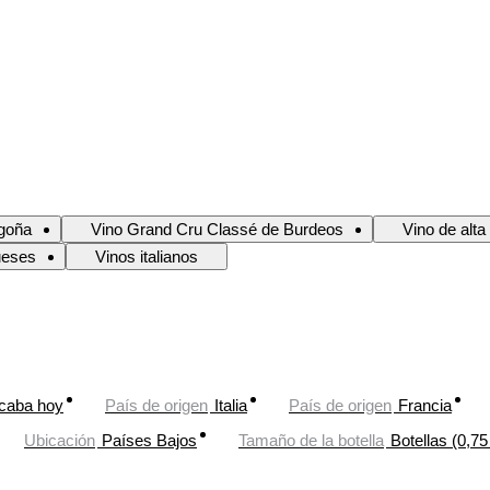
rgoña
Vino Grand Cru Classé de Burdeos
Vino de alta
ueses
Vinos italianos
caba hoy
País de origen
Italia
País de origen
Francia
Ubicación
Países Bajos
Tamaño de la botella
Botellas (0,75